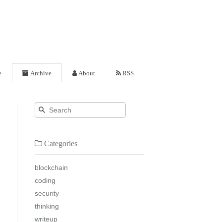
e
Archive
About
RSS
Categories
blockchain
coding
security
thinking
writeup