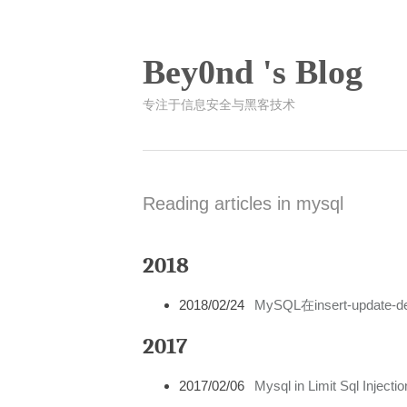
Bey0nd 's Blog
专注于信息安全与黑客技术
Reading articles in mysql
2018
2018/02/24
MySQL在insert-update-d
2017
2017/02/06
Mysql in Limit Sql Injectio